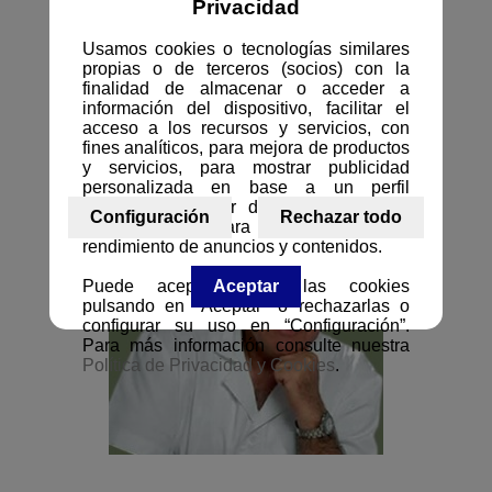
Privacidad
Usamos cookies o tecnologías similares
propias o de terceros (socios) con la
finalidad de almacenar o acceder a
información del dispositivo, facilitar el
acceso a los recursos y servicios, con
fines analíticos, para mejora de productos
y servicios, para mostrar publicidad
personalizada en base a un perfil
elaborado a partir de sus hábitos de
Configuración
Rechazar todo
navegación y para la medición del
rendimiento de anuncios y contenidos.
Puede aceptar todas las cookies
Aceptar
pulsando en “Aceptar" o rechazarlas o
configurar su uso en “Configuración”.
Para más información consulte nuestra
Política de Privacidad y Cookies
.